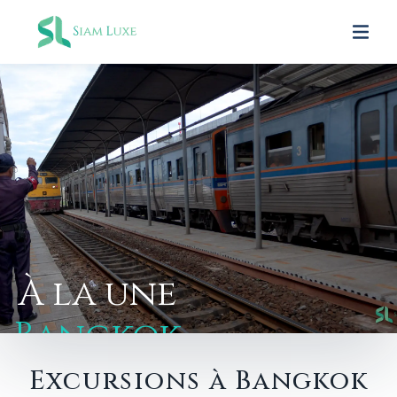
À la une
Bangkok
BANGKOK
29 °C
Excursions à Bangkok
Temples. Canaux. Energie.