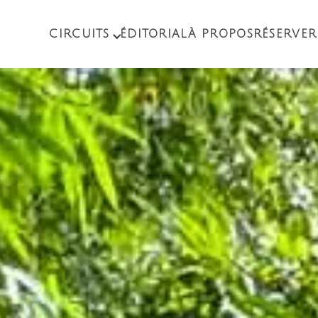
CIRCUITS
ÉDITORIAL
À PROPOS
RÉSERVER
CIRCUITS
EXCURSIONS