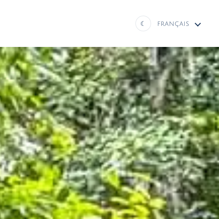
☾
FRANÇAIS